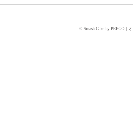
のみなさま、ご確認のほどお願い
ロナウイルス「
申し上げます。 ＝＝＝＝＝＝＝
策のための 
＝＝＝＝＝＝＝＝＝＝＝＝＝＝＝
お渡しの当面
＝ まず、何より、大雨および河
ご案内でござ
© Smash Cake by P
川の氾濫等の影響により、被害に
予約をいただ
遭われた地域の皆さまに心よりお
には、個別に代
見舞...