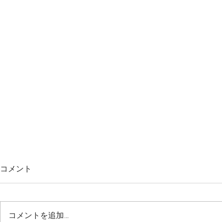
｜重要｜大雨の影響による
新型コロナウ
コメント
「九州地方」へのお届け停止
ー19」対策
につきまして
打ち合わせ
＝＝＝＝＝＝＝＝＝＝＝＝＝＝＝
おはようござ
につきまし
＝＝＝＝＝＝＝＝ ご注文をいた
わいいケーキ
コメントを追加…
だいているみなさま、 ご検討中
うございます