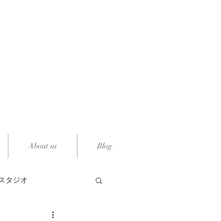
定型ケーキのご注文
アレンジケーキのご注文
ダーメイド「スマッシュケーキ」のお店
Smash Cake by PREGO
About us
Blog
スタジオ