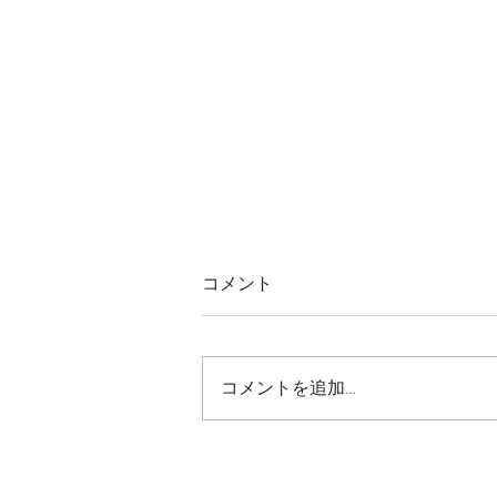
｜重要｜大雨の影響による
コメント
「九州地方」へのお届け停止
につきまして
＝＝＝＝＝＝＝＝＝＝＝＝＝＝＝
＝＝＝＝＝＝＝＝ ご注文をいた
コメントを追加…
だいているみなさま、 ご検討中
のみなさま、ご確認のほどお願い
申し上げます。 ＝＝＝＝＝＝＝
＝＝＝＝＝＝＝＝＝＝＝＝＝＝＝