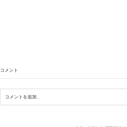
コメント
コメントを追加…
2020-2021｜年末年始のご注文
<スタジオ様各位
につきまして☆
｜年末年始