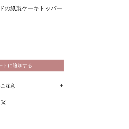
ルドの紙製ケーキトッパー
ートに追加する
のご注意
は、紙製品の為、反りや曲がり、割
がございます。