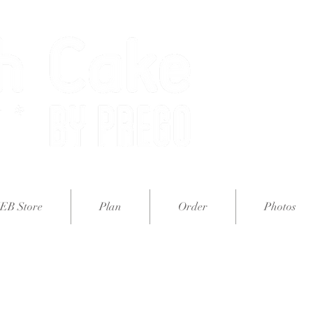
オー
EB Store
Plan
Order
Photos