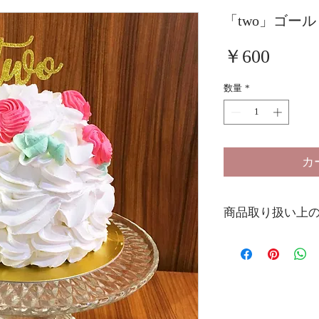
「two」ゴー
価
￥600
格
数量
*
カ
商品取り扱い上
・本ケーキトッパー
れ等が発生する場合