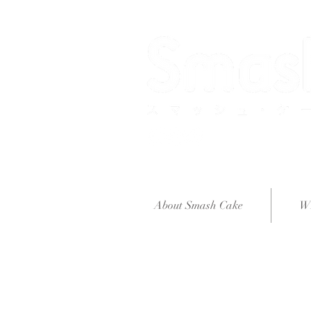
About Smash Cake
W