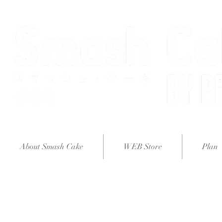
About Smash Cake
WEB Store
Plan