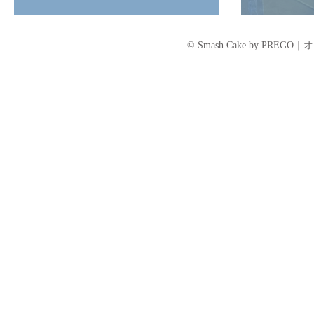
して
© Smash Cake by P