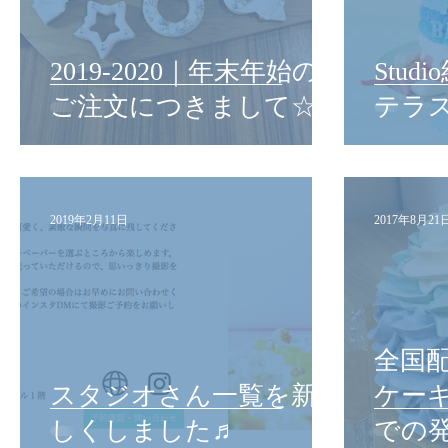
2019-2020｜年末年始の
Stud
ご注文につきまして☆
テラ
2019年2月11日
2017年8月21
全国
スタジオさん一覧を新
ケー
しくしました♬
での