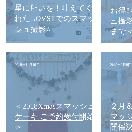
星に願いを！叶えてく
お得‼
れたLOVSTでのスマッ
ュ撮影
シュ撮影⭐️
まで
2018年11月16日
2018年2月8日
＜2018Xmasスマッシュ
２月
ケーキ ご予約受付開始
マッ
＞
開催