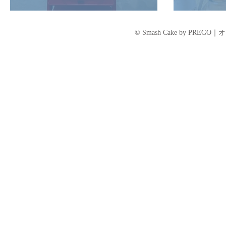
京都
© Smash Cake by P