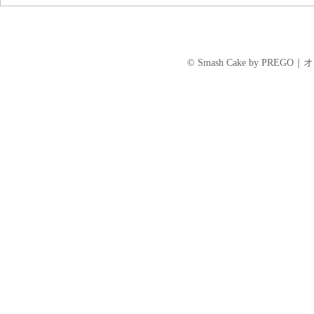
のみなさま、ご確認のほどお願い
ロナウイルス「
申し上げます。 ＝＝＝＝＝＝＝
策のための 
＝＝＝＝＝＝＝＝＝＝＝＝＝＝＝
お渡しの当面
＝ まず、何より、大雨および河
ご案内でござ
© Smash Cake by P
川の氾濫等の影響により、被害に
予約をいただ
遭われた地域の皆さまに心よりお
には、個別に代
見舞...