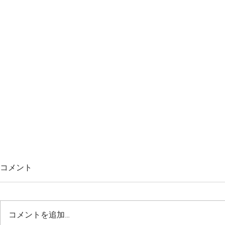
｜重要｜大雨の影響による
新型コロナウ
コメント
「九州地方」へのお届け停止
ー19」対策
につきまして
打ち合わせ
＝＝＝＝＝＝＝＝＝＝＝＝＝＝＝
おはようござ
につきまし
＝＝＝＝＝＝＝＝ ご注文をいた
わいいケーキ
コメントを追加…
だいているみなさま、 ご検討中
うございます