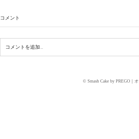
｜重要｜大
コメント
「九州地方
につきまし
＝＝＝＝＝＝
＝＝＝＝＝＝
コメントを追加…
だいているみ
のみなさま、
申し上げます
2020-2021｜年末年始のご注文
＝＝＝＝＝＝
につきまして☆
＝ まず、何
© Smash Cake by P
川の氾濫等の
遭われた地域
見舞...